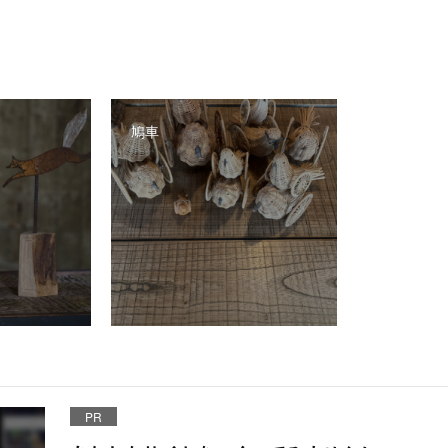
鳩車
PR