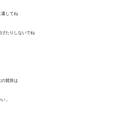
に還してね
投げたりしないでね
大の賛辞は
いい」