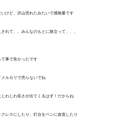
ないけど、沢山売れたみたいで感無量です
えされて、、みんなのもとに旅立って、、、
って事で良かったです
てメルカリで売らないでね
にじわじわ良さが出てくるはず！だからね
ックレスにしたり、灯台をペンに改造したり