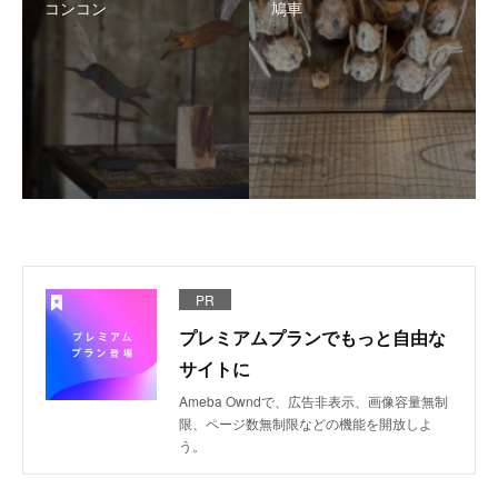
コンコン
鳩車
PR
プレミアムプランでもっと自由な
サイトに
Ameba Owndで、広告非表示、画像容量無制
限、ページ数無制限などの機能を開放しよ
う。