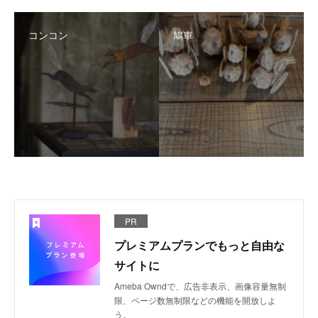
コンコン
鳩車
PR
プレミアムプランでもっと自由な
サイトに
Ameba Owndで、広告非表示、画像容量無制
限、ページ数無制限などの機能を開放しよ
う。