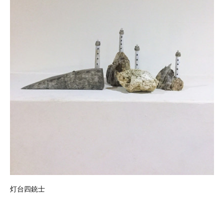
灯台四銃士